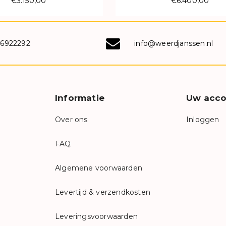
€3.150,00
€6.400,00
-6922292
info@weerdjanssen.nl
Informatie
Uw acco
Over ons
Inloggen
FAQ
Algemene voorwaarden
Levertijd & verzendkosten
Leveringsvoorwaarden