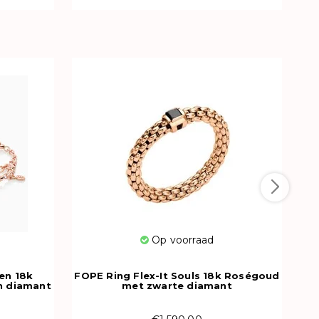
Fj
Op voorraad
en 18k
FOPE Ring Flex-It Souls 18k Roségoud
n diamant
met zwarte diamant
09E08AX_BN_R_XRX_00M