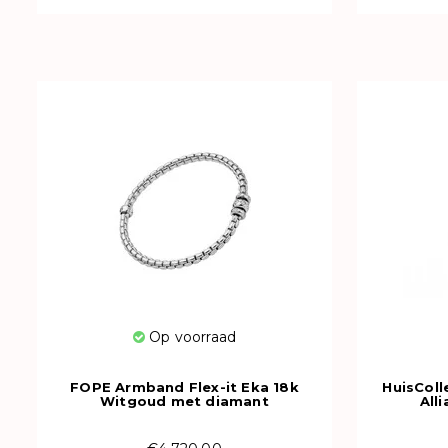
Op voorraad
FOPE Armband Flex-it Eka 18k
HuisColl
Witgoud met diamant
All
73101B3_PB_B_BBB_00M