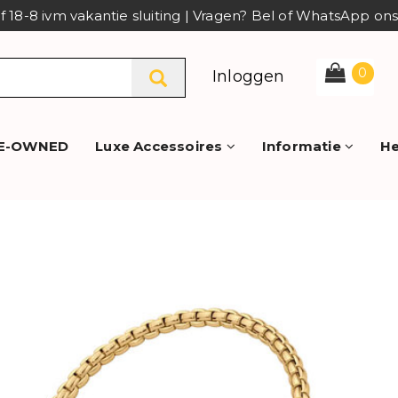
af 18-8 ivm vakantie sluiting | Vragen? Bel of WhatsApp o
0
Inloggen
E-OWNED
Luxe Accessoires
Informatie
He
Wellicht zijn deze producten o
Op voorraad
ALBANU Armband Cord grey met stalen