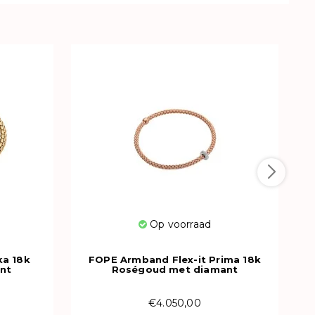
W
Op voorraad
ka 18k
FOPE Armband Flex-it Prima 18k
nt
Roségoud met diamant
00M
74508BX_BB_R_XBX_00M
€4.050,00