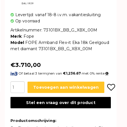
Levertijd: vanaf 18-8 i.v.m. vakantiesluiting
Op voorraad
Artikelnummer: 73101BX_BB_G_XBX_00M
Merk
: Fope
Model
FOPE Armband Flex-it Eka 18k Geelgoud
met diamant 73101BX_BB_G_XBX_00M
€3.710,00
Of betaal 3 termijnen van
€1,236.67
met 0% rente
Toevoegen aan winkelwagen
Stel een vraag over dit product
Productomschrijving: