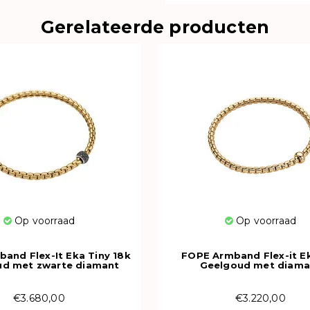
Gerelateerde producten
Op voorraad
Op voorraad
and Flex-It Eka Tiny 18k
FOPE Armband Flex-it E
ud met zwarte diamant
Geelgoud met diama
01BX_PN_G_X1X_00M
01M01BX_BB_G_XGX_
€3.680,00
€3.220,00