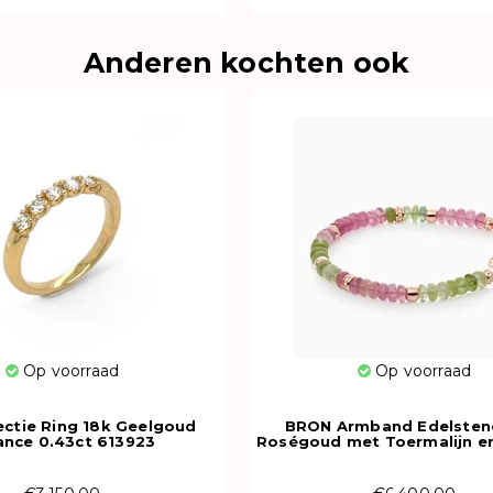
Anderen kochten ook
Op voorraad
Op voorraad
ectie Ring 18k Geelgoud
BRON Armband Edelsten
iance 0.43ct 613923
Roségoud met Toermalijn e
8AR4041MTBR