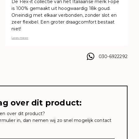
De Flex-it collectie van het Italiaanse merk Föpe
is 100% gemaakt uit hoogwaardig 18k goud.
Oneindig met elkaar verbonden, zonder slot en
zeer flexibel. Een groter draagcomfort bestaat
niet!
Lees meer
030-6922292
ag over dit product:
en over dit product?
rmulier in, dan nemen wij zo snel mogelijk contact