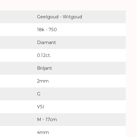
Geelgoud - Witgoud
18k - 750
Diamant
0.12ct.
Briljant
2mm
G
VSI
M - 17cm
4mm