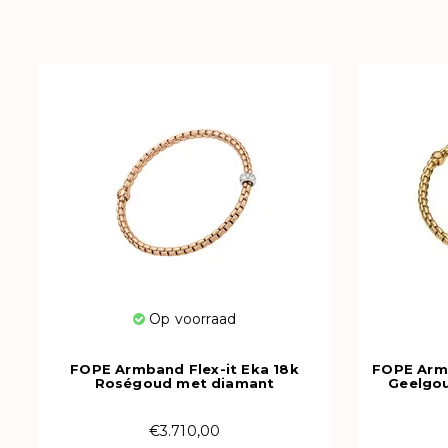
Op voorraad
FOPE Armband Flex-it Eka 18k
FOPE Armb
Roségoud met diamant
Geelgo
73101BX_BB_R_XBX_00M
733
€3.710,00