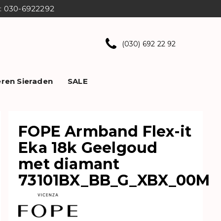
ns: 030-6922292
(030) 692 22 92
ren Sieraden
SALE
×
ok interessant voor je?
FOPE Armband Flex-it
Eka 18k Geelgoud
met diamant
73101BX_BB_G_XBX_00M
 sluiting 6mm-17.5cm