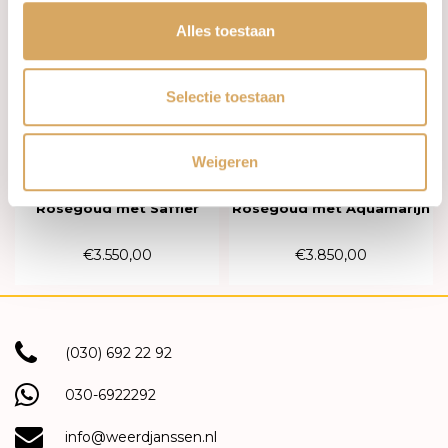
Alles toestaan
Selectie toestaan
Op voorraad
Op voorraad
Weigeren
BRON Ring Poppy 18k
HuisCollectie Ring 18k
Roségoud met Saffier
Roségoud met Aquamarijn
8RR4916MLK
en London Blue topaas
611861
€3.550,00
€3.850,00
(030) 692 22 92
030-6922292
info@weerdjanssen.nl