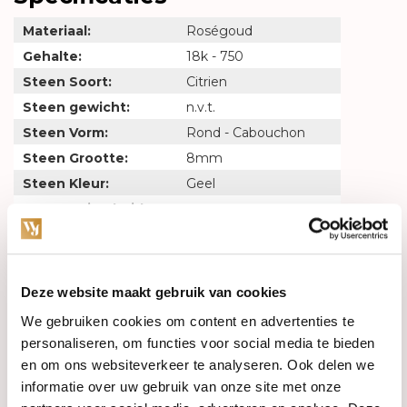
Materiaal:
Roségoud
Gehalte:
18k - 750
Steen Soort:
Citrien
Steen gewicht:
n.v.t.
Steen Vorm:
Rond - Cabouchon
Steen Grootte:
8mm
Steen Kleur:
Geel
Steen Zuiverheid:
n.v.t.
Maat - Lengte:
55 - 17.5
Breedte :
8mm
Deze website maakt gebruik van cookies
Gerelateerde producten
We gebruiken cookies om content en advertenties te
personaliseren, om functies voor social media te bieden
en om ons websiteverkeer te analyseren. Ook delen we
informatie over uw gebruik van onze site met onze