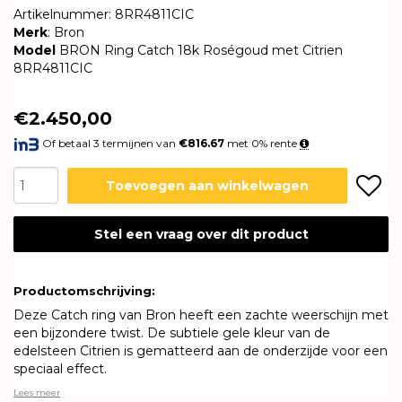
Artikelnummer: 8RR4811CIC
Merk
: Bron
Model
BRON Ring Catch 18k Roségoud met Citrien
8RR4811CIC
€2.450,00
Of betaal 3 termijnen van
€816.67
met 0% rente
Toevoegen aan winkelwagen
Stel een vraag over dit product
Productomschrijving:
Deze Catch ring van Bron heeft een zachte weerschijn met
een bijzondere twist. De subtiele gele kleur van de
edelsteen Citrien is gematteerd aan de onderzijde voor een
speciaal effect.
Lees meer