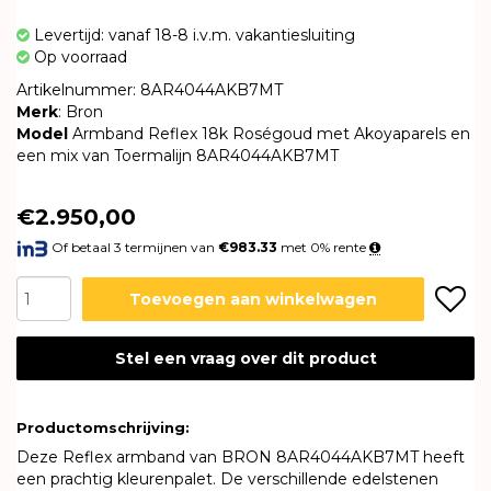
Levertijd: vanaf 18-8 i.v.m. vakantiesluiting
Op voorraad
Artikelnummer: 8AR4044AKB7MT
Merk
: Bron
Model
Armband Reflex 18k Roségoud met Akoyaparels en
een mix van Toermalijn 8AR4044AKB7MT
€2.950,00
Of betaal 3 termijnen van
€983.33
met 0% rente
Toevoegen aan winkelwagen
Stel een vraag over dit product
Productomschrijving:
Deze Reflex armband van BRON 8AR4044AKB7MT heeft
een prachtig kleurenpalet. De verschillende edelstenen