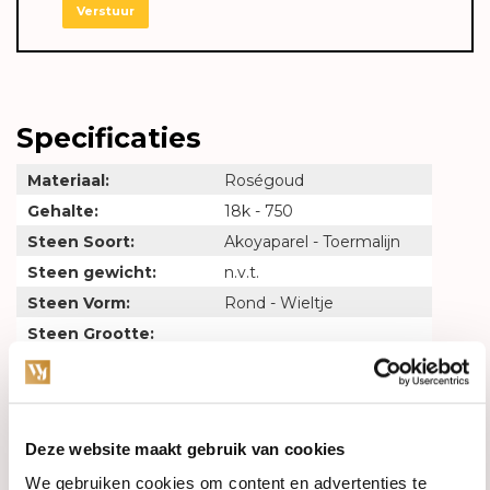
Verstuur
Specificaties
Materiaal:
Roségoud
Gehalte:
18k - 750
Steen Soort:
Akoyaparel - Toermalijn
Steen gewicht:
n.v.t.
Steen Vorm:
Rond - Wieltje
Steen Grootte:
Steen Kleur:
Grijs - Groen - Geel - Roze
Steen Zuiverheid:
n.v.t.
Maat - Lengte:
M
Deze website maakt gebruik van cookies
Breedte :
We gebruiken cookies om content en advertenties te