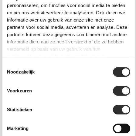
Gerelateerde producten
personaliseren, om functies voor social media te bieden
en om ons websiteverkeer te analyseren. Ook delen we
informatie over uw gebruik van onze site met onze
partners voor social media, adverteren en analyse. Deze
partners kunnen deze gegevens combineren met andere
informatie die u aan ze heeft verstrekt of die ze hebben
verzameld op basis van uw gebruik van hun
services. Voor meer informatie raadpleeg
onze
privacyverklaring
.
Toestemmingsselectie
Noodzakelijk
Op voorraad
Op voorraad
Voorkeuren
BRON Armband Reflex 18k
BRON Armband Reflex 18k
Roségoud 7AR3918
Roségoud 7AR4006
Statistieken
€2.950,00
€3.350,00
Marketing