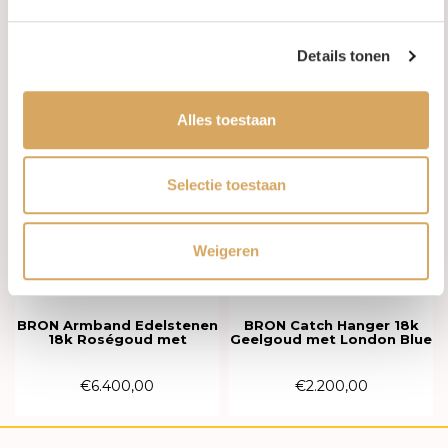
Anderen kochten ook
Details tonen
Alles toestaan
Selectie toestaan
Weigeren
Op voorraad
Op voorraad
BRON Armband Edelstenen
BRON Catch Hanger 18k
18k Roségoud met
Geelgoud met London Blue
Toermalijn en diamant
Topaas 10mm 8HG3392TLB
8AR4041MTBR
€6.400,00
€2.200,00