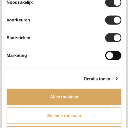
Noodzakelijk
Anderen kochten ook
Voorkeuren
Statistieken
Marketing
Details tonen
Op voorraad
Op voorraad
Alles toestaan
Blush ring 14k witgoud met
Mrs.Janssen Stretch
zirkonia 1217WZI
Armband 18k Roségoud
Selectie toestaan
611619
€339,00
€1.995,00