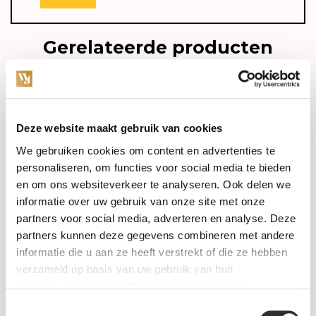
Gerelateerde producten
Deze website maakt gebruik van cookies
We gebruiken cookies om content en advertenties te
personaliseren, om functies voor social media te bieden
en om ons websiteverkeer te analyseren. Ook delen we
informatie over uw gebruik van onze site met onze
partners voor social media, adverteren en analyse. Deze
Op voorraad
Op voorraad
partners kunnen deze gegevens combineren met andere
informatie die u aan ze heeft verstrekt of die ze hebben
Blush Armband 14k
Blush Armband 14k
verzameld op basis van uw gebruik van hun
geelgoud met zirkonia
geelgoud met zirkonia
services. Voor meer informatie raadpleeg
onze
2167YZI
2200YZI
privacyverklaring
.
Toestemmingsselectie
€319,00
€399,00