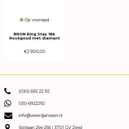
Op voorraad
BRON Ring Stax 18k
Roségoud met diamant
8RR4593IBR
€2.900,00
(030) 692 22 92
030-6922292
info@weerdjanssen.nl
Slotlaan 254-256 | 3701 GV Zeist