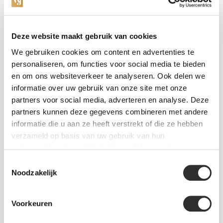
Categorieën
Deze website maakt gebruik van cookies
We gebruiken cookies om content en advertenties te
Horloges
personaliseren, om functies voor social media te bieden
en om ons websiteverkeer te analyseren. Ook delen we
Juwelen
informatie over uw gebruik van onze site met onze
partners voor social media, adverteren en analyse. Deze
Trouwringen
partners kunnen deze gegevens combineren met andere
informatie die u aan ze heeft verstrekt of die ze hebben
PRE-OWNED
verzameld op basis van uw gebruik van hun
services. Voor meer informatie raadpleeg
onze
Luxe Accessoires
privacyverklaring
.
Toestemmingsselectie
Informatie
Noodzakelijk
Heren Sieraden
Voorkeuren
SALE