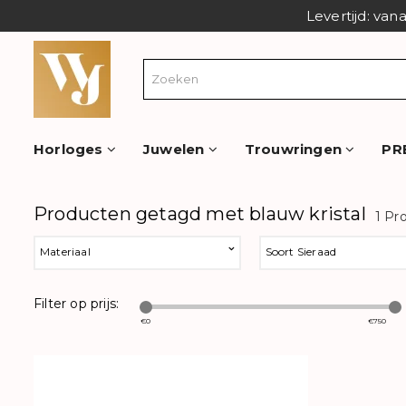
Levertijd: van
Horloges
Juwelen
Trouwringen
PR
Producten getagd met blauw kristal
1 Pr
Materiaal
Soort Sieraad
Filter op prijs:
€
0
€
750