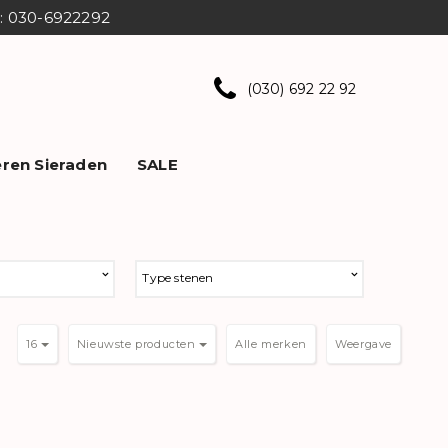
ns: 030-6922292
(030) 692 22 92
ren Sieraden
SALE
Type stenen
16
Nieuwste producten
Weergave