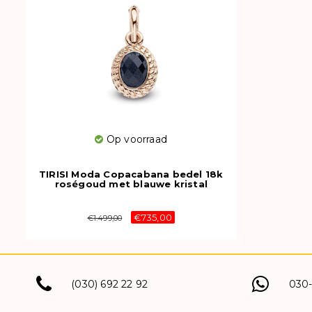
Op voorraad
TIRISI Moda Copacabana bedel 18k
roségoud met blauwe kristal
TM6142NA(2P)
€735,00
€1.499,00
(030) 692 22 92
030