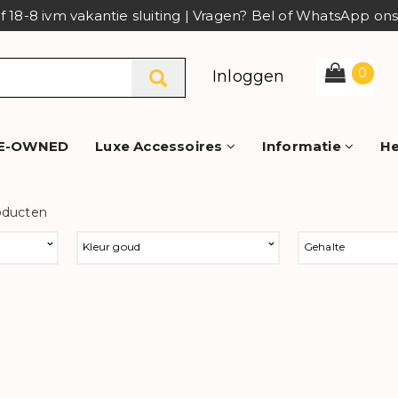
af 18-8 ivm vakantie sluiting | Vragen? Bel of WhatsApp o
0
Inloggen
E-OWNED
Luxe Accessoires
Informatie
He
oducten
Kleur goud
Gehalte