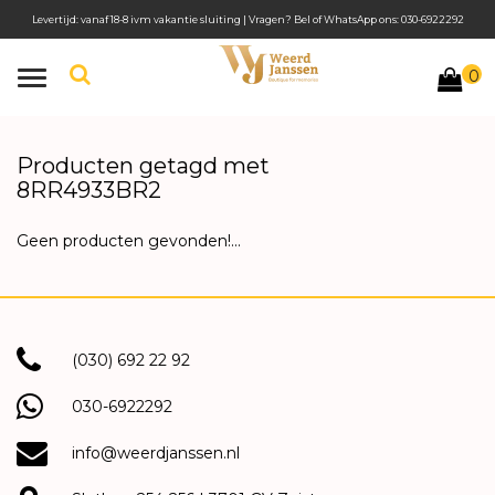
Levertijd: vanaf 18-8 ivm vakantie sluiting | Vragen? Bel of WhatsApp ons: 030-6922292
0
Toggle
navigation
Producten getagd met
8RR4933BR2
Geen producten gevonden!...
(030) 692 22 92
030-6922292
info@weerdjanssen.nl