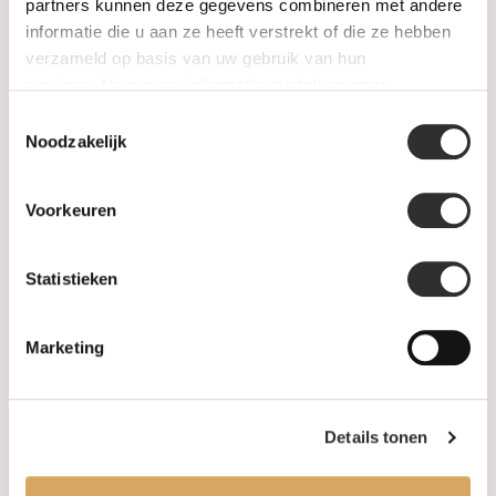
SALE
partners kunnen deze gegevens combineren met andere
informatie die u aan ze heeft verstrekt of die ze hebben
verzameld op basis van uw gebruik van hun
Informatie
services. Voor meer informatie raadpleeg
onze
privacyverklaring
.
Toestemmingsselectie
Over ons
Noodzakelijk
FAQ
Voorkeuren
Algemene voorwaarden
Statistieken
Levertijd & verzendkosten
Leveringsvoorwaarden
Marketing
Privacy Policy
Details tonen
Uw account