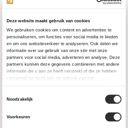
Categorieën
Deze website maakt gebruik van cookies
We gebruiken cookies om content en advertenties te
Horloges
personaliseren, om functies voor social media te bieden
en om ons websiteverkeer te analyseren. Ook delen we
Juwelen
informatie over uw gebruik van onze site met onze
partners voor social media, adverteren en analyse. Deze
Trouwringen
partners kunnen deze gegevens combineren met andere
informatie die u aan ze heeft verstrekt of die ze hebben
PRE-OWNED
verzameld op basis van uw gebruik van hun
services. Voor meer informatie raadpleeg
onze
Luxe Accessoires
privacyverklaring
.
Toestemmingsselectie
Informatie
Noodzakelijk
Heren Sieraden
Voorkeuren
SALE