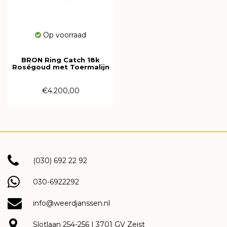
Op voorraad
BRON Ring Catch 18k
Roségoud met Toermalijn
en diamant 8RR4811RTCBR
€4.200,00
(030) 692 22 92
030-6922292
info@weerdjanssen.nl
Slotlaan 254-256 | 3701 GV Zeist