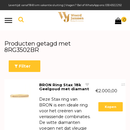
Levertijd: vanaf 18-8 ivm vakantie sluiting | Vragen? Bel of WhatsApp ons: 030-6922292
0
Toggle
navigation
Producten getagd met
8RG3502BR
Filter
BRON Ring Stax 18k
Geelgoud met diamant
€2.000,00
8RG3502BR
Deze Stax ring van
BRON is een ideale ring
Kopen
voor het creëren van
verrassende combinaties.
De witte diamanten
voegen net dat vleugje