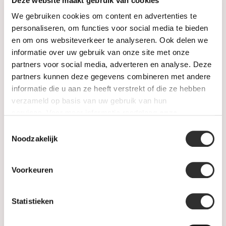
Deze website maakt gebruik van cookies
Juwelen
We gebruiken cookies om content en advertenties te
Trouwringen
personaliseren, om functies voor social media te bieden
en om ons websiteverkeer te analyseren. Ook delen we
PRE-OWNED
informatie over uw gebruik van onze site met onze
partners voor social media, adverteren en analyse. Deze
Luxe Accessoires
partners kunnen deze gegevens combineren met andere
informatie die u aan ze heeft verstrekt of die ze hebben
Informatie
verzameld op basis van uw gebruik van hun
services. Voor meer informatie raadpleeg
onze
Heren Sieraden
privacyverklaring
.
Toestemmingsselectie
Noodzakelijk
SALE
Voorkeuren
Informatie
Statistieken
Over ons