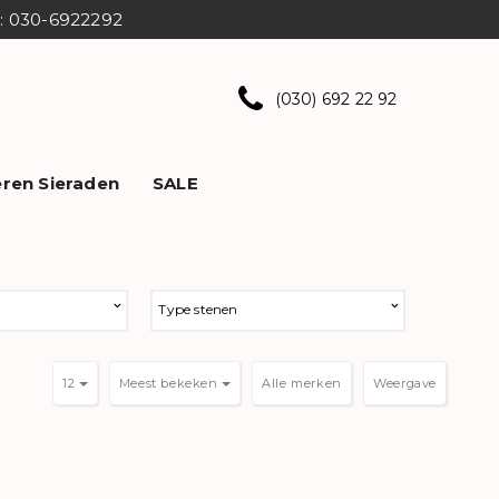
ns: 030-6922292
(030) 692 22 92
ren Sieraden
SALE
Type stenen
12
Meest bekeken
Weergave