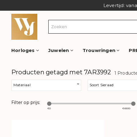
Levertijd: van
Horloges
Juwelen
Trouwringen
PR
Producten getagd met 7AR3992
1 Product
Materiaal
Soort Sieraad
Filter op prijs:
€
0
€
6500