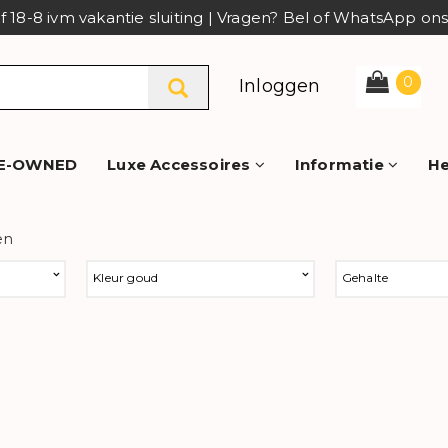
af 18-8 ivm vakantie sluiting | Vragen? Bel of WhatsApp o
0
Inloggen
E-OWNED
Luxe Accessoires
Informatie
He
en
Kleur goud
Gehalte