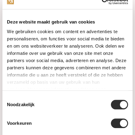
Categorieën
Deze website maakt gebruik van cookies
We gebruiken cookies om content en advertenties te
Horloges
personaliseren, om functies voor social media te bieden
en om ons websiteverkeer te analyseren. Ook delen we
Juwelen
informatie over uw gebruik van onze site met onze
partners voor social media, adverteren en analyse. Deze
Trouwringen
partners kunnen deze gegevens combineren met andere
informatie die u aan ze heeft verstrekt of die ze hebben
PRE-OWNED
verzameld op basis van uw gebruik van hun
services. Voor meer informatie raadpleeg
onze
Luxe Accessoires
privacyverklaring
.
Toestemmingsselectie
Informatie
Noodzakelijk
Heren Sieraden
Voorkeuren
SALE