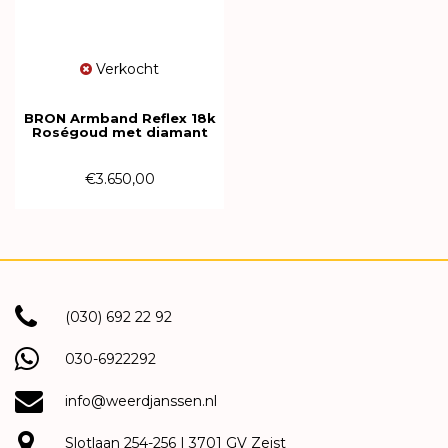
Verkocht
BRON Armband Reflex 18k
Roségoud met diamant
7AR3956BR
€3.650,00
(030) 692 22 92
030-6922292
info@weerdjanssen.nl
Slotlaan 254-256 | 3701 GV Zeist