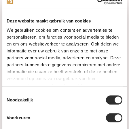
Categorieën
Deze website maakt gebruik van cookies
We gebruiken cookies om content en advertenties te
Horloges
personaliseren, om functies voor social media te bieden
en om ons websiteverkeer te analyseren. Ook delen we
Juwelen
informatie over uw gebruik van onze site met onze
partners voor social media, adverteren en analyse. Deze
Trouwringen
partners kunnen deze gegevens combineren met andere
informatie die u aan ze heeft verstrekt of die ze hebben
PRE-OWNED
verzameld op basis van uw gebruik van hun
services. Voor meer informatie raadpleeg
onze
Luxe Accessoires
privacyverklaring
.
Toestemmingsselectie
Informatie
Noodzakelijk
Heren Sieraden
Voorkeuren
SALE