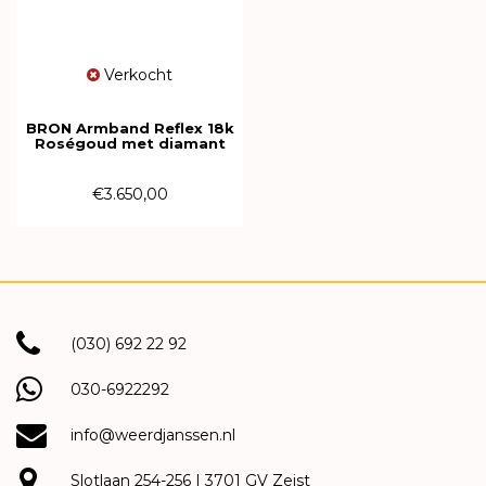
Verkocht
BRON Armband Reflex 18k
Roségoud met diamant
7AR3956BR
€3.650,00
(030) 692 22 92
030-6922292
info@weerdjanssen.nl
Slotlaan 254-256 | 3701 GV Zeist