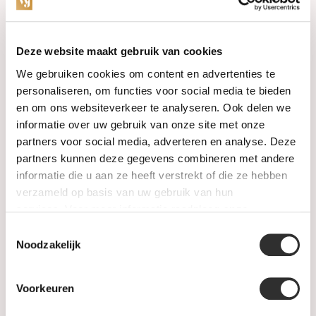
Categorieën
Deze website maakt gebruik van cookies
We gebruiken cookies om content en advertenties te
Horloges
personaliseren, om functies voor social media te bieden
en om ons websiteverkeer te analyseren. Ook delen we
Juwelen
informatie over uw gebruik van onze site met onze
partners voor social media, adverteren en analyse. Deze
Trouwringen
partners kunnen deze gegevens combineren met andere
informatie die u aan ze heeft verstrekt of die ze hebben
PRE-OWNED
verzameld op basis van uw gebruik van hun
services. Voor meer informatie raadpleeg
onze
Luxe Accessoires
privacyverklaring
.
Toestemmingsselectie
Informatie
Noodzakelijk
Heren Sieraden
Voorkeuren
SALE