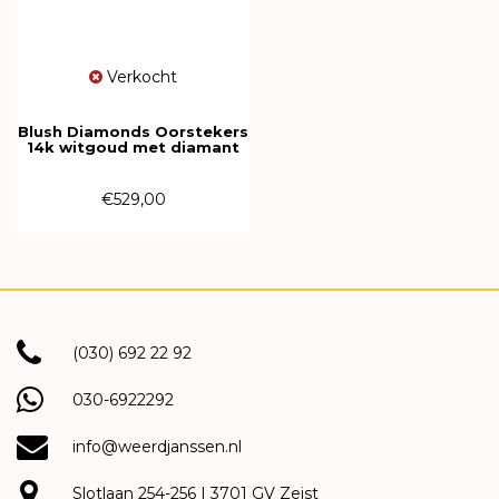
Verkocht
Blush Diamonds Oorstekers
14k witgoud met diamant
7610WDI
€529,00
(030) 692 22 92
030-6922292
info@weerdjanssen.nl
Slotlaan 254-256 | 3701 GV Zeist