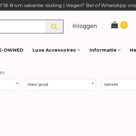
af 18-8 ivm vakantie sluiting | Vragen? Bel of WhatsApp o
0
Inloggen
E-OWNED
Luxe Accessoires
Informatie
He
en
Kleur goud
Gehalte