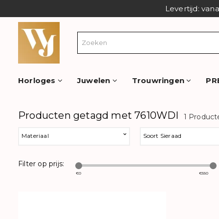
Levertijd: van
Horloges
Juwelen
Trouwringen
PR
Producten getagd met 7610WDI
1 Product
Materiaal
Soort Sieraad
Filter op prijs:
€
0
€
550