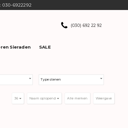
ns: 030-6922292
(030) 692 22 92
ren Sieraden
SALE
Type stenen
36
Naam oplopend
Weergave