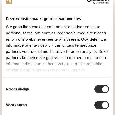
Categorieën
Deze website maakt gebruik van cookies
We gebruiken cookies om content en advertenties te
Horloges
personaliseren, om functies voor social media te bieden
en om ons websiteverkeer te analyseren. Ook delen we
Juwelen
informatie over uw gebruik van onze site met onze
partners voor social media, adverteren en analyse. Deze
Trouwringen
partners kunnen deze gegevens combineren met andere
informatie die u aan ze heeft verstrekt of die ze hebben
PRE-OWNED
verzameld op basis van uw gebruik van hun
services. Voor meer informatie raadpleeg
onze
Luxe Accessoires
privacyverklaring
.
Toestemmingsselectie
Informatie
Noodzakelijk
Heren Sieraden
Voorkeuren
SALE