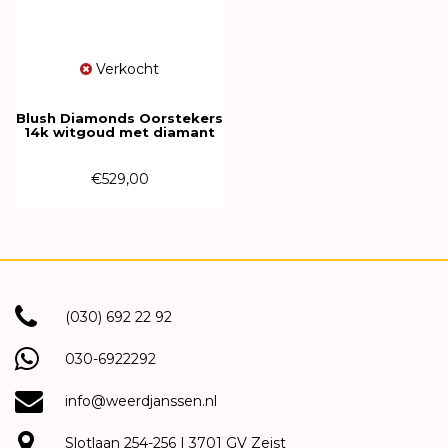
Verkocht
Blush Diamonds Oorstekers
14k witgoud met diamant
7610WDI
€529,00
(030) 692 22 92
030-6922292
info@weerdjanssen.nl
Slotlaan 254-256 | 3701 GV Zeist