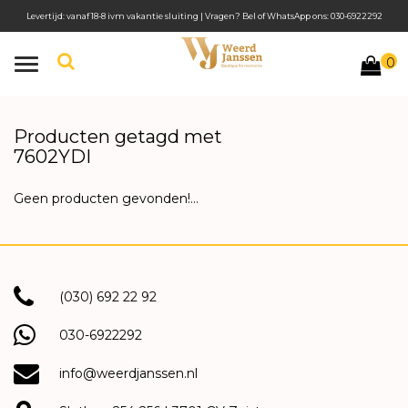
Levertijd: vanaf 18-8 ivm vakantie sluiting | Vragen? Bel of WhatsApp ons: 030-6922292
0
Toggle
navigation
Producten getagd met
7602YDI
Geen producten gevonden!...
(030) 692 22 92
030-6922292
info@weerdjanssen.nl