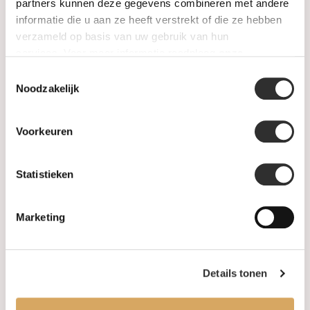
SALE
partners kunnen deze gegevens combineren met andere
informatie die u aan ze heeft verstrekt of die ze hebben
verzameld op basis van uw gebruik van hun
Informatie
services. Voor meer informatie raadpleeg
onze
privacyverklaring
.
Toestemmingsselectie
Over ons
Noodzakelijk
FAQ
Voorkeuren
Algemene voorwaarden
Statistieken
Levertijd & verzendkosten
Leveringsvoorwaarden
Marketing
Privacy Policy
Details tonen
Uw account