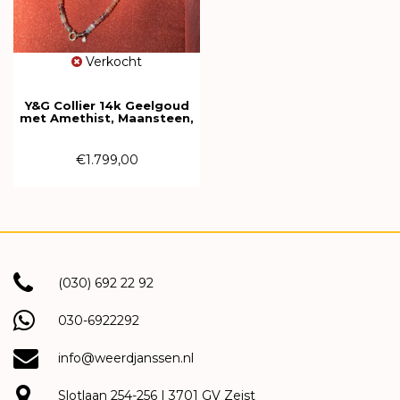
Verkocht
Y&G Collier 14k Geelgoud
met Amethist, Maansteen,
Theekwarts en Aquamarijn
70cm - 614898
€1.799,00
(030) 692 22 92
030-6922292
info@weerdjanssen.nl
Slotlaan 254-256 | 3701 GV Zeist