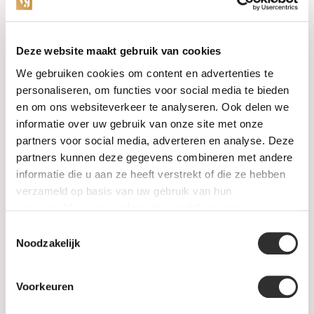
Categorieën
Deze website maakt gebruik van cookies
We gebruiken cookies om content en advertenties te
Horloges
personaliseren, om functies voor social media te bieden
en om ons websiteverkeer te analyseren. Ook delen we
Juwelen
informatie over uw gebruik van onze site met onze
partners voor social media, adverteren en analyse. Deze
Trouwringen
partners kunnen deze gegevens combineren met andere
informatie die u aan ze heeft verstrekt of die ze hebben
PRE-OWNED
verzameld op basis van uw gebruik van hun
services. Voor meer informatie raadpleeg
onze
Luxe Accessoires
privacyverklaring
.
Toestemmingsselectie
Informatie
Noodzakelijk
Heren Sieraden
Voorkeuren
SALE