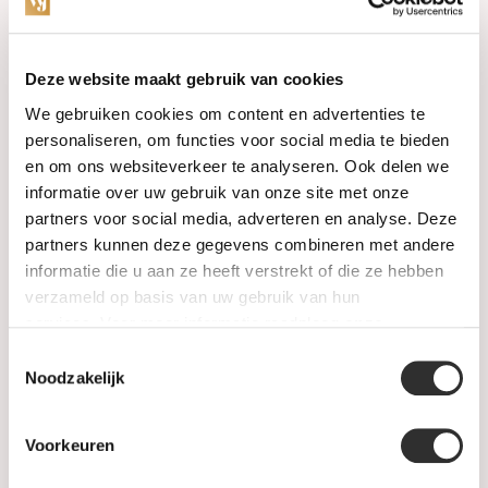
Categorieën
Deze website maakt gebruik van cookies
We gebruiken cookies om content en advertenties te
Horloges
personaliseren, om functies voor social media te bieden
en om ons websiteverkeer te analyseren. Ook delen we
Juwelen
informatie over uw gebruik van onze site met onze
partners voor social media, adverteren en analyse. Deze
Trouwringen
partners kunnen deze gegevens combineren met andere
informatie die u aan ze heeft verstrekt of die ze hebben
PRE-OWNED
verzameld op basis van uw gebruik van hun
services. Voor meer informatie raadpleeg
onze
Luxe Accessoires
privacyverklaring
.
Toestemmingsselectie
Informatie
Noodzakelijk
Heren Sieraden
Voorkeuren
SALE