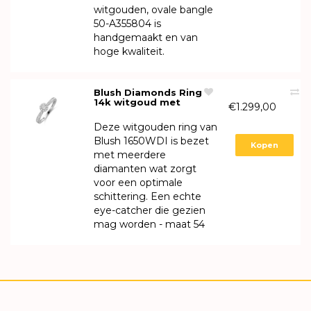
witgouden, ovale bangle
50-A355804 is
handgemaakt en van
hoge kwaliteit.
Blush Diamonds Ring
14k witgoud met
€1.299,00
diamant 1650WDI
Deze witgouden ring van
Blush 1650WDI is bezet
Kopen
met meerdere
diamanten wat zorgt
voor een optimale
schittering. Een echte
eye-catcher die gezien
mag worden - maat 54