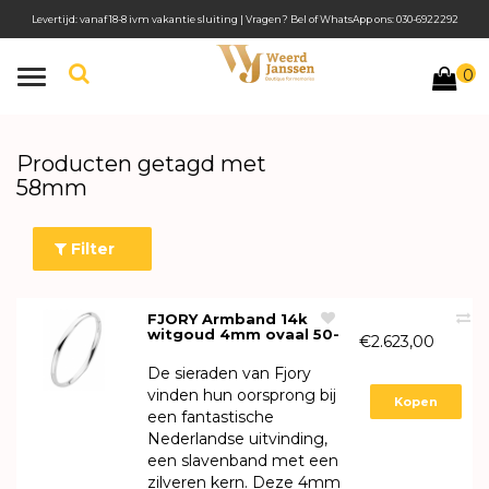
Levertijd: vanaf 18-8 ivm vakantie sluiting | Vragen? Bel of WhatsApp ons: 030-6922292
0
Toggle
navigation
Producten getagd met
58mm
Filter
FJORY Armband 14k
witgoud 4mm ovaal 50-
€2.623,00
A355804
De sieraden van Fjory
vinden hun oorsprong bij
Kopen
een fantastische
Nederlandse uitvinding,
een slavenband met een
zilveren kern. Deze 4mm