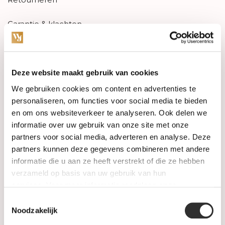
Garantie & klachten
Betaalmethodes
Sitemap
Deze website maakt gebruik van cookies
We gebruiken cookies om content en advertenties te
personaliseren, om functies voor social media te bieden
Categorieën
en om ons websiteverkeer te analyseren. Ook delen we
informatie over uw gebruik van onze site met onze
Horloges
partners voor social media, adverteren en analyse. Deze
partners kunnen deze gegevens combineren met andere
Juwelen
informatie die u aan ze heeft verstrekt of die ze hebben
verzameld op basis van uw gebruik van hun
Trouwringen
services. Voor meer informatie raadpleeg
onze
privacyverklaring
.
PRE-OWNED
Toestemmingsselectie
Noodzakelijk
Luxe Accessoires