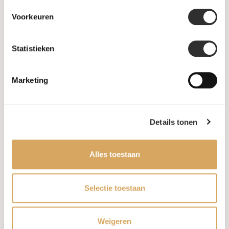
Voorkeuren
Informatie
Heren Sieraden
Statistieken
SALE
Marketing
Informatie
Details tonen
Over ons
FAQ
Alles toestaan
Algemene voorwaarden
Selectie toestaan
Levertijd & verzendkosten
Weigeren
Leveringsvoorwaarden