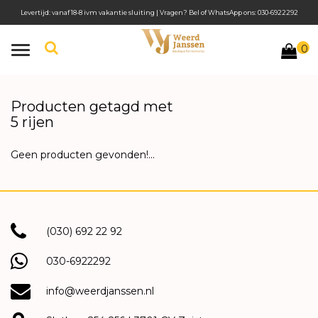
Levertijd: vanaf 18-8 ivm vakantie sluiting | Vragen? Bel of WhatsApp ons: 030-6922292
0
Toggle
navigation
Producten getagd met
5 rijen
Geen producten gevonden!...
(030) 692 22 92
030-6922292
info@weerdjanssen.nl