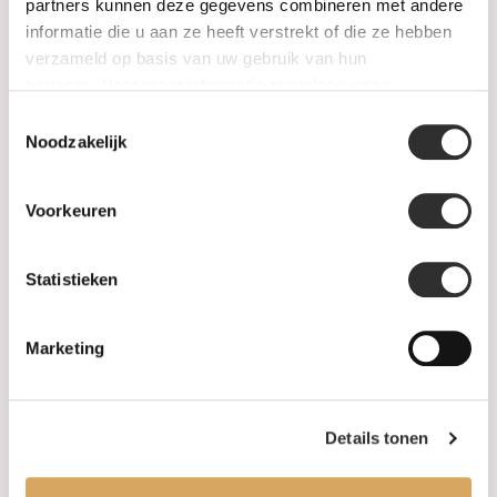
SALE
partners kunnen deze gegevens combineren met andere
informatie die u aan ze heeft verstrekt of die ze hebben
verzameld op basis van uw gebruik van hun
Informatie
services. Voor meer informatie raadpleeg
onze
privacyverklaring
.
Toestemmingsselectie
Over ons
Noodzakelijk
FAQ
Voorkeuren
Algemene voorwaarden
Statistieken
Levertijd & verzendkosten
Leveringsvoorwaarden
Marketing
Privacy Policy
Details tonen
Uw account