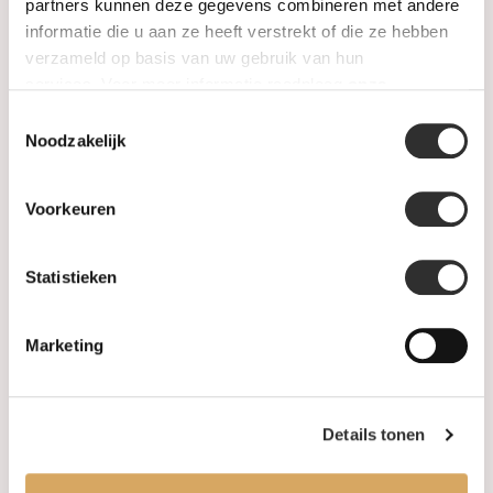
SALE
partners kunnen deze gegevens combineren met andere
informatie die u aan ze heeft verstrekt of die ze hebben
verzameld op basis van uw gebruik van hun
Informatie
services. Voor meer informatie raadpleeg
onze
privacyverklaring
.
Toestemmingsselectie
Over ons
Noodzakelijk
FAQ
Voorkeuren
Algemene voorwaarden
Statistieken
Levertijd & verzendkosten
Leveringsvoorwaarden
Marketing
Privacy Policy
Details tonen
Uw account