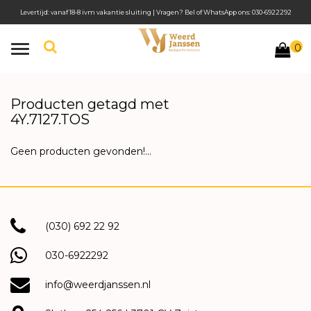
Levertijd: vanaf 18-8 ivm vakantie sluiting | Vragen? Bel of WhatsApp ons: 030-6922292
0
Toggle
navigation
Producten getagd met
4Y.7127.TOS
Geen producten gevonden!...
(030) 692 22 92
030-6922292
info@weerdjanssen.nl