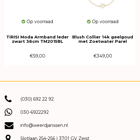
Op voorraad
Op voorraad
TIRISI Moda Armband leder
Blush Collier 14k geelgoud
zwart 36cm TM2015BL
met Zoetwater Parel
3185YPW
€59,00
€349,00
(030) 692 22 92
030-6922292
info@weerdjanssen.nl
Slotlaan 254-256 | 3701 GV Zeist