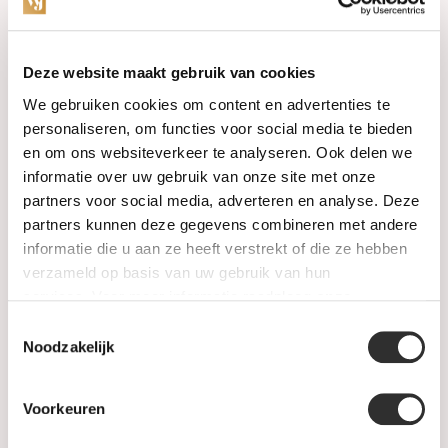
Categorieën
Deze website maakt gebruik van cookies
We gebruiken cookies om content en advertenties te
Horloges
personaliseren, om functies voor social media te bieden
en om ons websiteverkeer te analyseren. Ook delen we
Juwelen
informatie over uw gebruik van onze site met onze
partners voor social media, adverteren en analyse. Deze
Trouwringen
partners kunnen deze gegevens combineren met andere
informatie die u aan ze heeft verstrekt of die ze hebben
PRE-OWNED
verzameld op basis van uw gebruik van hun
services. Voor meer informatie raadpleeg
onze
Luxe Accessoires
privacyverklaring
.
Toestemmingsselectie
Informatie
Noodzakelijk
Heren Sieraden
Voorkeuren
SALE