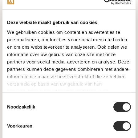
Categorieën
Deze website maakt gebruik van cookies
We gebruiken cookies om content en advertenties te
Horloges
personaliseren, om functies voor social media te bieden
en om ons websiteverkeer te analyseren. Ook delen we
Juwelen
informatie over uw gebruik van onze site met onze
partners voor social media, adverteren en analyse. Deze
Trouwringen
partners kunnen deze gegevens combineren met andere
informatie die u aan ze heeft verstrekt of die ze hebben
PRE-OWNED
verzameld op basis van uw gebruik van hun
services. Voor meer informatie raadpleeg
onze
Luxe Accessoires
privacyverklaring
.
Toestemmingsselectie
Informatie
Noodzakelijk
Heren Sieraden
Voorkeuren
SALE