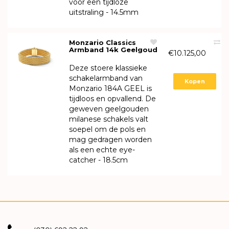
voor een tijdloze
uitstraling - 14.5mm
Monzario Classics
Armband 14k Geelgoud
€10.125,00
14.5mm 184A GEEL
Deze stoere klassieke
schakelarmband van
Kopen
Monzario 184A GEEL is
tijdloos en opvallend. De
geweven geelgouden
milanese schakels valt
soepel om de pols en
mag gedragen worden
als een echte eye-
catcher - 18.5cm