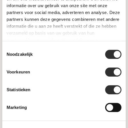
informatie over uw gebruik van onze site met onze
Garantie & klachten
partners voor social media, adverteren en analyse. Deze
partners kunnen deze gegevens combineren met andere
Betaalmethodes
informatie die u aan ze heeft verstrekt of die ze hebben
verzameld op basis van uw gebruik van hun
Sitemap
services. Voor meer informatie raadpleeg
onze
privacyverklaring
.
Toestemmingsselectie
Noodzakelijk
Categorieën
Horloges
Voorkeuren
Juwelen
Statistieken
Trouwringen
Marketing
PRE-OWNED
Luxe Accessoires