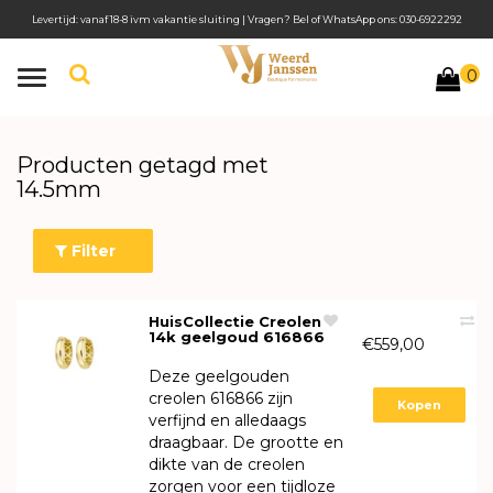
Levertijd: vanaf 18-8 ivm vakantie sluiting | Vragen? Bel of WhatsApp ons: 030-6922292
0
Toggle
navigation
Producten getagd met
14.5mm
Filter
HuisCollectie Creolen
14k geelgoud 616866
€559,00
Deze geelgouden
creolen 616866 zijn
Kopen
verfijnd en alledaags
draagbaar. De grootte en
dikte van de creolen
zorgen voor een tijdloze