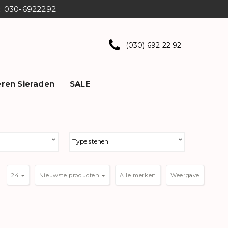
ns: 030-6922292
(030) 692 22 92
ren Sieraden
SALE
Type stenen
24
Nieuwste producten
Weergave