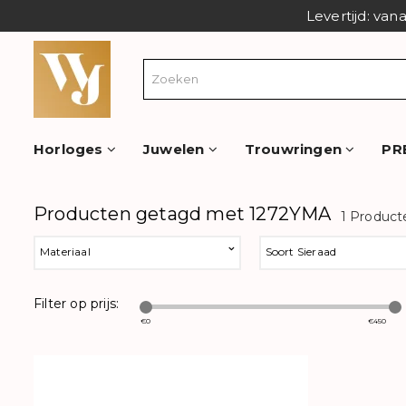
Levertijd: van
Horloges
Juwelen
Trouwringen
PR
Producten getagd met 1272YMA
1 Product
Materiaal
Soort Sieraad
Filter op prijs:
€
0
€
450