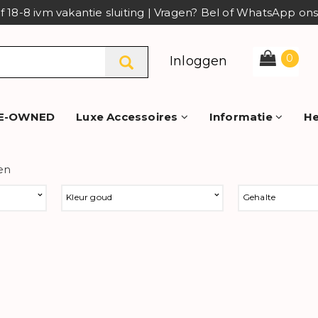
af 18-8 ivm vakantie sluiting | Vragen? Bel of WhatsApp o
0
Inloggen
E-OWNED
Luxe Accessoires
Informatie
He
en
Kleur goud
Gehalte