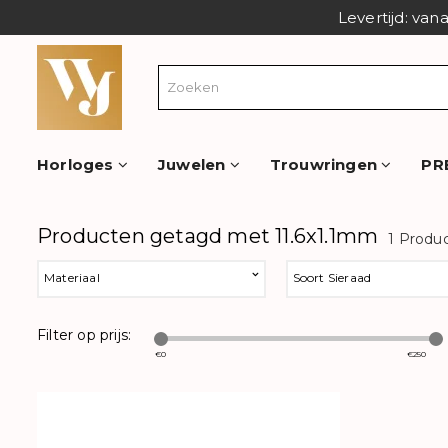
Levertijd: van
Horloges
Juwelen
Trouwringen
PR
Producten getagd met 11.6x1.1mm
1 Produ
Materiaal
Soort Sieraad
Filter op prijs:
€
0
€
250