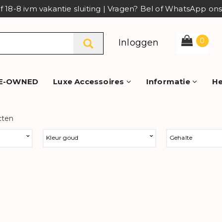
af 18-8 ivm vakantie sluiting | Vragen? Bel of WhatsApp o
0
Inloggen
E-OWNED
Luxe Accessoires
Informatie
He
cten
Kleur goud
Gehalte