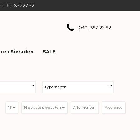
ns: 030-6922292
(030) 692 22 92
ren Sieraden
SALE
Type stenen
16
Nieuwste producten
Weergave