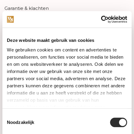
Garantie & klachten
Betaalmethodes
Sitemap
Deze website maakt gebruik van cookies
We gebruiken cookies om content en advertenties te
Categorieën
personaliseren, om functies voor social media te bieden
en om ons websiteverkeer te analyseren. Ook delen we
Horloges
informatie over uw gebruik van onze site met onze
partners voor social media, adverteren en analyse. Deze
Juwelen
partners kunnen deze gegevens combineren met andere
informatie die u aan ze heeft verstrekt of die ze hebben
Trouwringen
verzameld op basis van uw gebruik van hun
services. Voor meer informatie raadpleeg
onze
PRE-OWNED
privacyverklaring
.
Toestemmingsselectie
Noodzakelijk
Luxe Accessoires