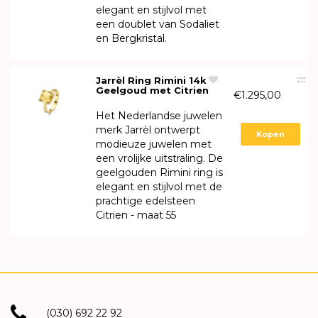
elegant en stijlvol met
een doublet van Sodaliet
en Bergkristal.
Jarrèl Ring Rimini 14k
Geelgoud met Citrien
€1.295,00
4Y.7129.CIS
Het Nederlandse juwelen
merk Jarrèl ontwerpt
Kopen
modieuze juwelen met
een vrolijke uitstraling. De
geelgouden Rimini ring is
elegant en stijlvol met de
prachtige edelsteen
Citrien - maat 55
(030) 692 22 92