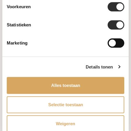
Informatie
Voorkeuren
Heren Sieraden
Statistieken
SALE
Marketing
Informatie
Over ons
Details tonen
FAQ
Alles toestaan
Algemene voorwaarden
Selectie toestaan
Levertijd & verzendkosten
Leveringsvoorwaarden
Weigeren