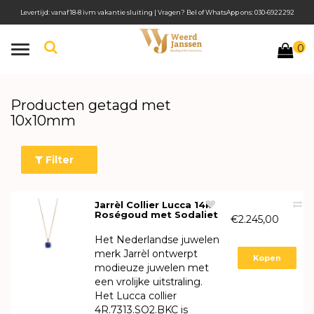
Levertijd: vanaf 18-8 ivm vakantie sluiting | Vragen? Bel of WhatsApp ons: 030-6922292
0
Toggle
navigation
Producten getagd met
10x10mm
Filter
Jarrèl Collier Lucca 14k
Roségoud met Sodaliet
€2.245,00
en Bergkristal
4R.7313.SO2.BKC
Het Nederlandse juwelen
merk Jarrèl ontwerpt
Kopen
modieuze juwelen met
een vrolijke uitstraling.
Het Lucca collier
4R.7313.SO2.BKC is