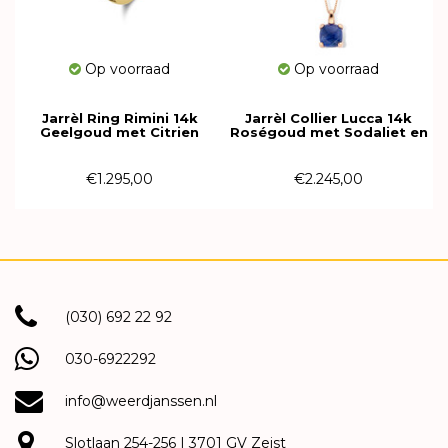
Op voorraad
Op voorraad
Jarrèl Ring Rimini 14k
Jarrèl Collier Lucca 14k
Geelgoud met Citrien
Roségoud met Sodaliet en
4Y.7129.CIS
Bergkristal
4R.7313.SO2.BKC
€1.295,00
€2.245,00
(030) 692 22 92
030-6922292
info@weerdjanssen.nl
Slotlaan 254-256 | 3701 GV Zeist