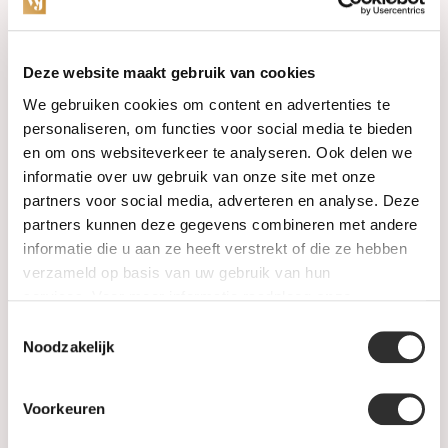
Categorieën
Deze website maakt gebruik van cookies
We gebruiken cookies om content en advertenties te
Horloges
personaliseren, om functies voor social media te bieden
en om ons websiteverkeer te analyseren. Ook delen we
Juwelen
informatie over uw gebruik van onze site met onze
partners voor social media, adverteren en analyse. Deze
Trouwringen
partners kunnen deze gegevens combineren met andere
informatie die u aan ze heeft verstrekt of die ze hebben
PRE-OWNED
verzameld op basis van uw gebruik van hun
services. Voor meer informatie raadpleeg
onze
Luxe Accessoires
privacyverklaring
.
Toestemmingsselectie
Informatie
Noodzakelijk
Heren Sieraden
Voorkeuren
SALE