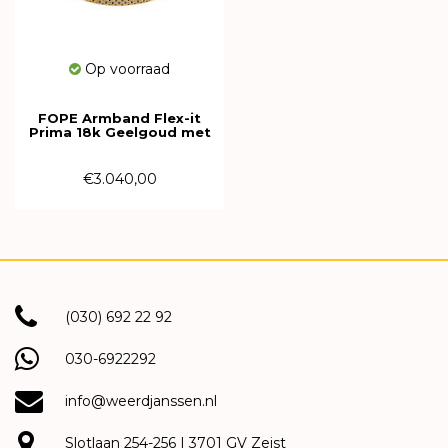
Op voorraad
FOPE Armband Flex-it
Prima 18k Geelgoud met
diamant
01M08BX_BB_G_XGX_00S
€3.040,00
(030) 692 22 92
030-6922292
info@weerdjanssen.nl
Slotlaan 254-256 | 3701 GV Zeist