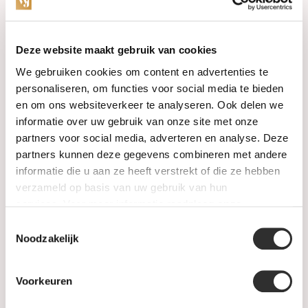
Categorieën
Deze website maakt gebruik van cookies
We gebruiken cookies om content en advertenties te
Horloges
personaliseren, om functies voor social media te bieden
en om ons websiteverkeer te analyseren. Ook delen we
Juwelen
informatie over uw gebruik van onze site met onze
partners voor social media, adverteren en analyse. Deze
Trouwringen
partners kunnen deze gegevens combineren met andere
informatie die u aan ze heeft verstrekt of die ze hebben
PRE-OWNED
verzameld op basis van uw gebruik van hun
services. Voor meer informatie raadpleeg
onze
Luxe Accessoires
privacyverklaring
.
Toestemmingsselectie
Informatie
Noodzakelijk
Heren Sieraden
Voorkeuren
SALE