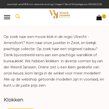
Levertijd: vanaf 18-8 ivm vakantie sluiting | Vragen? Bel of WhatsApp ons: 030-6922292
0
Toggle
navigation
Op zoek naar een mooie klok in de regio Utrecht -
Amersfoort? Kom naar onze juwelier in Zeist, en bekijk
prachtige collectie. Op zoek naar een origineel cadeau?
Denk bijvoorbeeld eens aan een prachtige wandklok of
bureauklok!. We hebben klokken in diverse vormen bij van
der Weerd Janssen. Online ziet u een klein gedeelte van
onze keuze, kom langs in de winkel voor meer modellen!
Alle op de webshop getoonde modellen zijn in voorraad, en
kunt u de juiste prijs zien.
Klokken