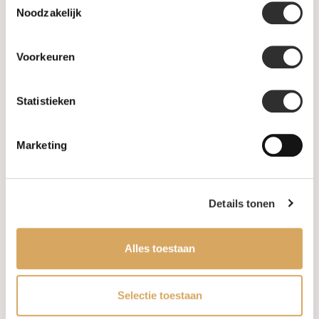
Noodzakelijk
PRE-OWNED
Voorkeuren
Luxe Accessoires
Informatie
Statistieken
Heren Sieraden
Marketing
SALE
Details tonen
Informatie
Over ons
Alles toestaan
FAQ
Selectie toestaan
Algemene voorwaarden