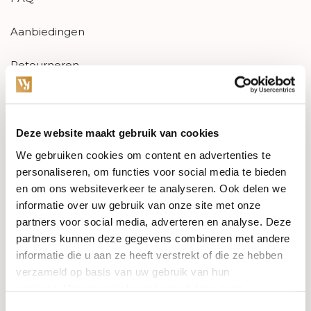
Aanbiedingen
Retourneren
Garantie & klachten
Betaalmethodes
Deze website maakt gebruik van cookies
We gebruiken cookies om content en advertenties te
Sitemap
personaliseren, om functies voor social media te bieden
en om ons websiteverkeer te analyseren. Ook delen we
informatie over uw gebruik van onze site met onze
Categorieën
partners voor social media, adverteren en analyse. Deze
Horloges
partners kunnen deze gegevens combineren met andere
informatie die u aan ze heeft verstrekt of die ze hebben
Juwelen
verzameld op basis van uw gebruik van hun
services. Voor meer informatie raadpleeg
onze
Trouwringen
privacyverklaring
.
Toestemmingsselectie