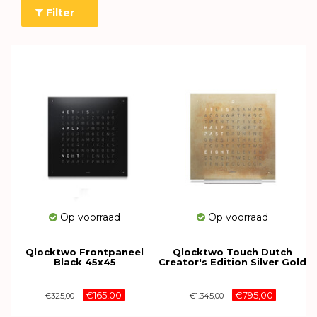
Filter
Op voorraad
Op voorraad
Qlocktwo Frontpaneel
Qlocktwo Touch Dutch
Black 45x45
Creator's Edition Silver Gold
13.5cm T4SNLSG
€165,00
€795,00
€325,00
€1.345,00