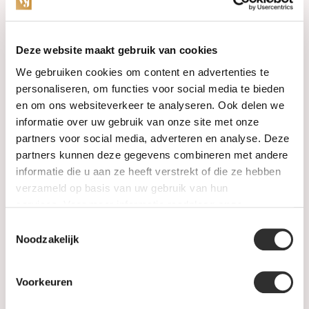
Categories
Deze website maakt gebruik van cookies
We gebruiken cookies om content en advertenties te
Watches
personaliseren, om functies voor social media te bieden
en om ons websiteverkeer te analyseren. Ook delen we
Jewellery
informatie over uw gebruik van onze site met onze
partners voor social media, adverteren en analyse. Deze
Wedding rings
partners kunnen deze gegevens combineren met andere
informatie die u aan ze heeft verstrekt of die ze hebben
PRE-OWNED
verzameld op basis van uw gebruik van hun
services. Voor meer informatie raadpleeg
onze
Luxury Accessories
privacyverklaring
.
Toestemmingsselectie
Maatwerk
Noodzakelijk
Gents Jewelry
Voorkeuren
SALE