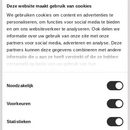
Watches
Deze website maakt gebruik van cookies
Jewellery
We gebruiken cookies om content en advertenties te
personaliseren, om functies voor social media te bieden
Wedding rings
en om ons websiteverkeer te analyseren. Ook delen we
informatie over uw gebruik van onze site met onze
PRE-OWNED
partners voor social media, adverteren en analyse. Deze
partners kunnen deze gegevens combineren met andere
Luxury Accessories
informatie die u aan ze heeft verstrekt of die ze hebben
verzameld op basis van uw gebruik van hun
Maatwerk
services. Voor meer informatie raadpleeg
onze
privacyverklaring
.
Toestemmingsselectie
Gents Jewelry
Noodzakelijk
SALE
Voorkeuren
Information
Statistieken
About us