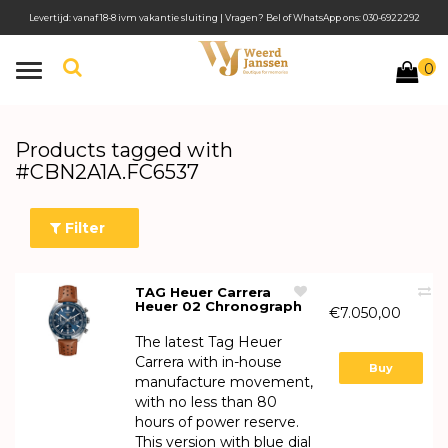
Levertijd: vanaf 18-8 ivm vakantie sluiting | Vragen? Bel of WhatsApp ons: 030-6922292
0
Toggle
navigation
Products tagged with
#CBN2A1A.FC6537
Filter
TAG Heuer Carrera
Heuer 02 Chronograph
€7.050,00
Automatic
CBN2A1A.FC6537
The latest Tag Heuer
Carrera with in-house
Buy
manufacture movement,
with no less than 80
hours of power reserve.
This version with blue dial