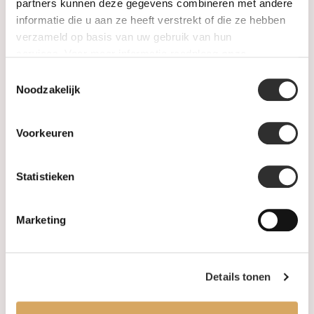
SALE
partners kunnen deze gegevens combineren met andere
informatie die u aan ze heeft verstrekt of die ze hebben
verzameld op basis van uw gebruik van hun
Information
services. Voor meer informatie raadpleeg
onze
privacyverklaring
.
Toestemmingsselectie
About us
Noodzakelijk
FAQ
Voorkeuren
Algemene voorwaarden
Statistieken
Levertijd & verzendkosten
Leveringsvoorwaarden
Marketing
Privacy Policy
Details tonen
Your account