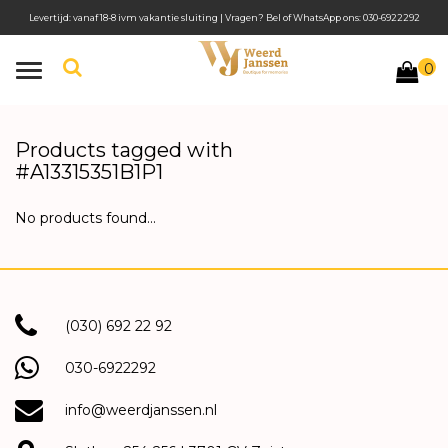
Levertijd: vanaf 18-8 ivm vakantie sluiting | Vragen? Bel of WhatsApp ons: 030-6922292
0
Toggle
navigation
Products tagged with
#A13315351B1P1
No products found...
(030) 692 22 92
030-6922292
info@weerdjanssen.nl