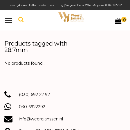
Levertijd: vanaf 18-8 ivm vakantie sluiting | Vragen? Bel of WhatsApp ons: 030-6922292
0
Toggle
navigation
Products tagged with
28.7mm
No products found...
(030) 692 22 92
030-6922292
info@weerdjanssen.nl