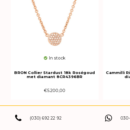
In stock
BRON Collier Stardust 18k Roségoud
Cammilli R
met diamant 8CR4396BR
d
€5.200,00
(030) 692 22 92
030