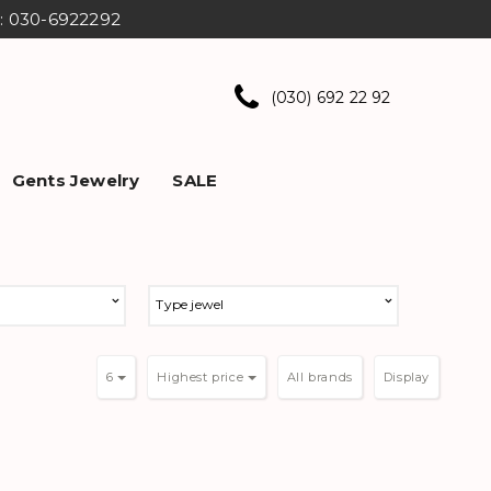
ns: 030-6922292
(030) 692 22 92
Gents Jewelry
SALE
Type jewel
6
Highest price
Display