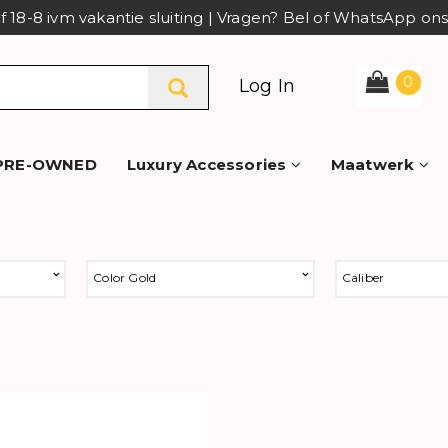
af 18-8 ivm vakantie sluiting | Vragen? Bel of WhatsApp o
0
Log In
PRE-OWNED
Luxury Accessories
Maatwerk
Color Gold
Caliber