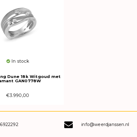
In stock
ing Dune 18k Witgoud met
iamant GAN0778W
€3.990,00
-6922292
info@weerdjanssen.nl