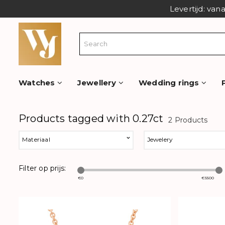
Levertijd: van
Watches
Jewellery
Wedding rings
Products tagged with 0.27ct
2 Products
Materiaal
Jewelery
Filter op prijs:
€
0
€
5500