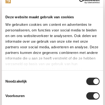
Categories
Deze website maakt gebruik van cookies
We gebruiken cookies om content en advertenties te
Watches
personaliseren, om functies voor social media te bieden
en om ons websiteverkeer te analyseren. Ook delen we
Jewellery
informatie over uw gebruik van onze site met onze
partners voor social media, adverteren en analyse. Deze
Wedding rings
partners kunnen deze gegevens combineren met andere
informatie die u aan ze heeft verstrekt of die ze hebben
PRE-OWNED
verzameld op basis van uw gebruik van hun
services. Voor meer informatie raadpleeg
onze
Luxury Accessories
privacyverklaring
.
Toestemmingsselectie
Maatwerk
Noodzakelijk
Gents Jewelry
Voorkeuren
SALE