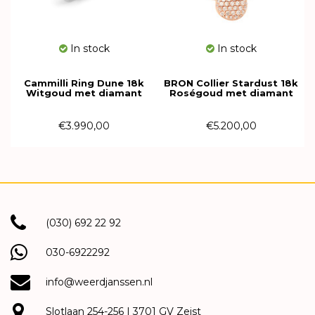
In stock
In stock
Cammilli Ring Dune 18k
BRON Collier Stardust 18k
Witgoud met diamant
Roségoud met diamant
GAN0778W
8CR4396BR
€3.990,00
€5.200,00
(030) 692 22 92
030-6922292
info@weerdjanssen.nl
Slotlaan 254-256 | 3701 GV Zeist