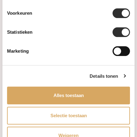
Retourneren
Voorkeuren
Garantie & klachten
Statistieken
Betaalmethodes
Sitemap
Marketing
Categories
Details tonen
Watches
Alles toestaan
Jewellery
Wedding rings
Selectie toestaan
PRE-OWNED
Weigeren