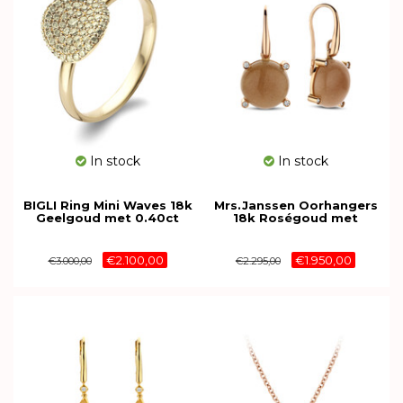
In stock
In stock
BIGLI Ring Mini Waves 18k
Mrs.Janssen Oorhangers
Geelgoud met 0.40ct
18k Roségoud met
bruine diamant
Maansteen 611032
23R185Ybrdia
€2.100,00
€1.950,00
€3.000,00
€2.295,00