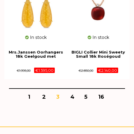
In stock
In stock
Mrs.Janssen Oorhangers
BIGLI Collier Mini Sweety
18k Geelgoud met
Small 18k Roségoud
Calcedoon 29x12mm 611033
Granaat 20H73Rgranmp
€1.595,00
€2.140,00
€1.995,00
€2.850,00
1
2
3
4
5
16