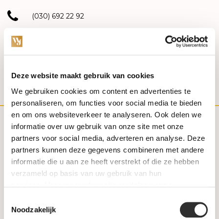
(030) 692 22 92
030-6922292
info@weerdjanssen.nl
Deze website maakt gebruik van cookies
Slotlaan 254-256 | 3701 GV Zeist
We gebruiken cookies om content en advertenties te
personaliseren, om functies voor social media te bieden
en om ons websiteverkeer te analyseren. Ook delen we
informatie over uw gebruik van onze site met onze
Customer service
partners voor social media, adverteren en analyse. Deze
partners kunnen deze gegevens combineren met andere
Contact
informatie die u aan ze heeft verstrekt of die ze hebben
verzameld op basis van uw gebruik van hun
FAQ
services. Voor meer informatie raadpleeg
onze
privacyverklaring
.
Toestemmingsselectie
Aanbiedingen
Noodzakelijk