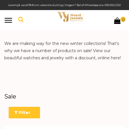
Levertijd: vanaf 18-8 ivm vakantie sluiting | Vragen? Bel of WhatsApp ons: 030-6922292
0
Toggle
navigation
We are making way for the new winter collections! That's
why we have a number of products on sale! View our
beautiful watches and jewelry with a discount, online here!
Sale
Filter