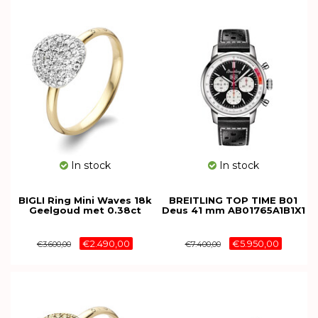
In stock
In stock
BIGLI Ring Mini Waves 18k
BREITLING TOP TIME B01
Geelgoud met 0.38ct
Deus 41 mm AB01765A1B1X1
diamant 23R185Ywdia
€2.490,00
€5.950,00
€3.600,00
€7.400,00