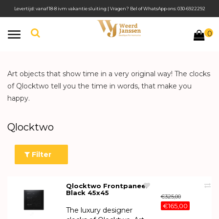
Levertijd: vanaf 18-8 ivm vakantie sluiting | Vragen? Bel of WhatsApp ons: 030-6922292
0
Toggle
navigation
Art objects that show time in a very original way! The clocks
of Qlocktwo tell you the time in words, that make you
happy.
Qlocktwo
Filter
Qlocktwo Frontpaneel
Black 45x45
€325,00
€165,00
The luxury designer