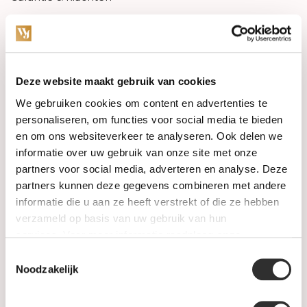
Betaalmethodes
Sitemap
Deze website maakt gebruik van cookies
We gebruiken cookies om content en advertenties te
Categories
personaliseren, om functies voor social media te bieden
Watches
en om ons websiteverkeer te analyseren. Ook delen we
informatie over uw gebruik van onze site met onze
Jewellery
partners voor social media, adverteren en analyse. Deze
partners kunnen deze gegevens combineren met andere
Wedding rings
informatie die u aan ze heeft verstrekt of die ze hebben
verzameld op basis van uw gebruik van hun
PRE-OWNED
services. Voor meer informatie raadpleeg
onze
privacyverklaring
.
Toestemmingsselectie
Luxury Accessories
Noodzakelijk
Maatwerk