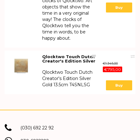
clocks of Qlocktwo. Art
objects that show the
Buy
time in a very original
way! The clocks of
Qlocktwo tell you the
time in words, to be
happy about.
Qlocktwo Touch Dutch
Creator's Edition Silver
€1.345,00
Gold 13.5cm T4SNLSG
€795,00
Qlocktwo Touch Dutch
Creator's Edition Silver
Gold 13.5cm T4SNLSG
Buy
(030) 692 22 92