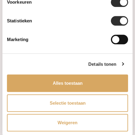
Voorkeuren
Gents Jewelry
Statistieken
SALE
Marketing
Information
About us
Details tonen
FAQ
Alles toestaan
Algemene voorwaarden
Levertijd & verzendkosten
Selectie toestaan
Leveringsvoorwaarden
Weigeren
Privacy Policy