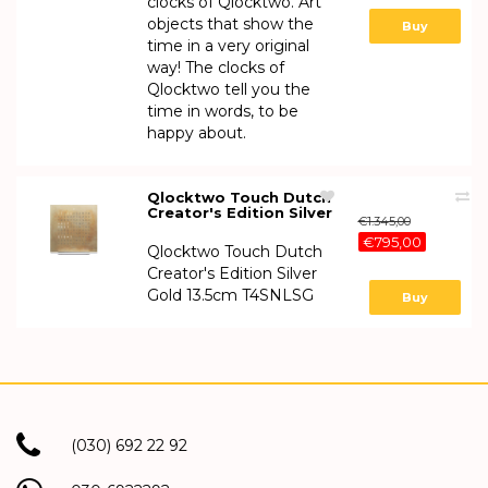
clocks of Qlocktwo. Art
objects that show the
Buy
time in a very original
way! The clocks of
Qlocktwo tell you the
time in words, to be
happy about.
Qlocktwo Touch Dutch
Creator's Edition Silver
€1.345,00
Gold 13.5cm T4SNLSG
€795,00
Qlocktwo Touch Dutch
Creator's Edition Silver
Gold 13.5cm T4SNLSG
Buy
(030) 692 22 92