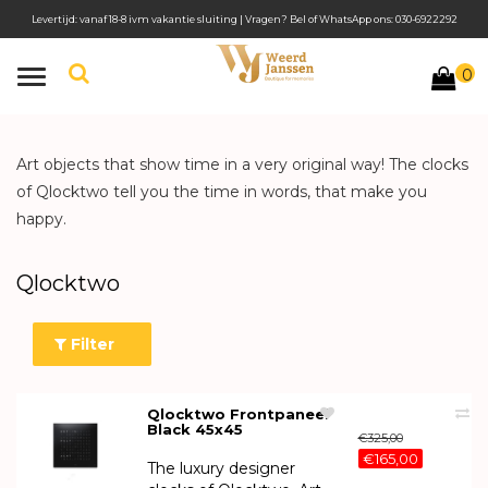
Levertijd: vanaf 18-8 ivm vakantie sluiting | Vragen? Bel of WhatsApp ons: 030-6922292
0
Toggle
navigation
Art objects that show time in a very original way! The clocks
of Qlocktwo tell you the time in words, that make you
happy.
Qlocktwo
Filter
Qlocktwo Frontpaneel
Black 45x45
€325,00
€165,00
The luxury designer