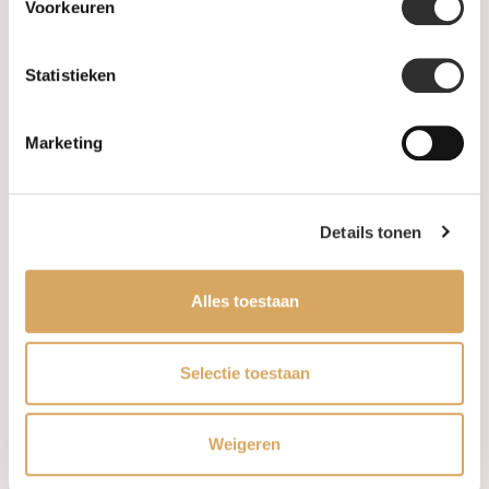
Voorkeuren
Gents Jewelry
Statistieken
SALE
Marketing
Information
About us
Details tonen
FAQ
Alles toestaan
Algemene voorwaarden
Levertijd & verzendkosten
Selectie toestaan
Leveringsvoorwaarden
Weigeren
Privacy Policy