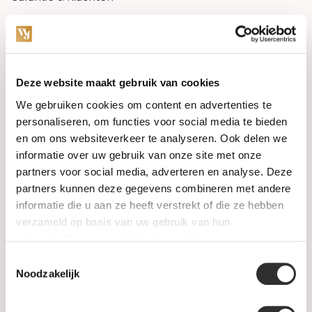
Betaalmethodes
Sitemap
Deze website maakt gebruik van cookies
We gebruiken cookies om content en advertenties te
Categories
personaliseren, om functies voor social media te bieden
Watches
en om ons websiteverkeer te analyseren. Ook delen we
informatie over uw gebruik van onze site met onze
Jewellery
partners voor social media, adverteren en analyse. Deze
partners kunnen deze gegevens combineren met andere
Wedding rings
informatie die u aan ze heeft verstrekt of die ze hebben
verzameld op basis van uw gebruik van hun
PRE-OWNED
services. Voor meer informatie raadpleeg
onze
privacyverklaring
.
Toestemmingsselectie
Luxury Accessories
Noodzakelijk
Maatwerk